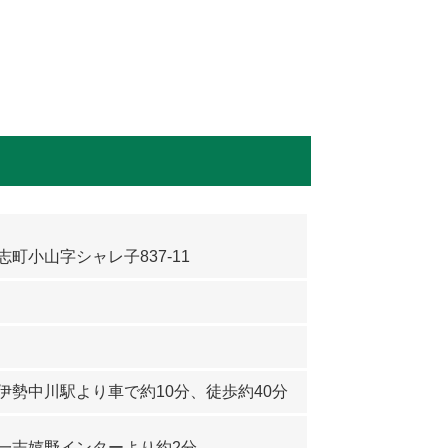
町小山字シャレ子837-11
1
6
伊勢中川駅より車で約10分、徒歩約40分
一志嬉野インターより約2分