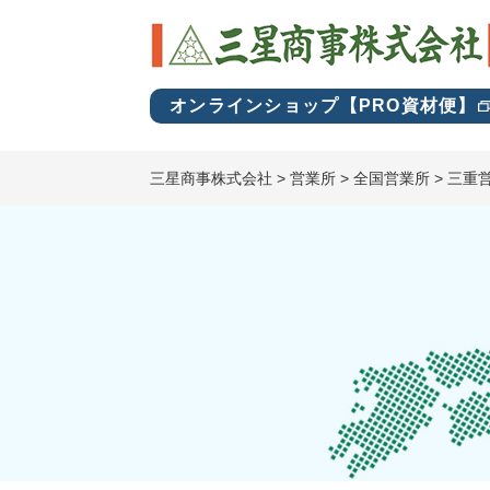
オンラインショップ【PRO資材便】
三星商事株式会社
>
営業所
>
全国営業所
>
三重