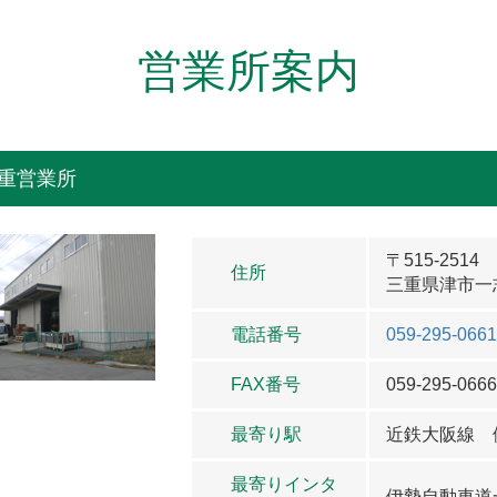
営業所案内
重営業所
〒515-2514
住所
三重県津市一志
電話番号
059-295-066
FAX番号
059-295-066
最寄り駅
近鉄大阪線 
最寄りインタ
伊勢自動車道